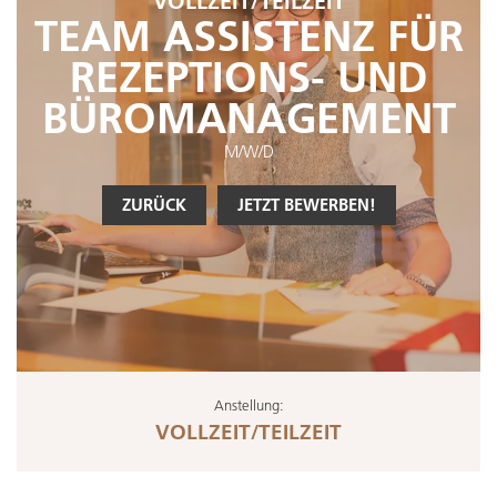
VOLLZEIT/TEILZEIT
TEAM ASSISTENZ FÜR
REZEPTIONS- UND
BÜROMANAGEMENT
M/W/D
ZURÜCK
JETZT BEWERBEN!
Anstellung:
VOLLZEIT/TEILZEIT