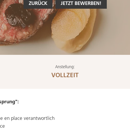
ZURÜCK
JETZT BEWERBEN!
Anstellung:
VOLLZEIT
sprung":
se en place verantwortlich
ice