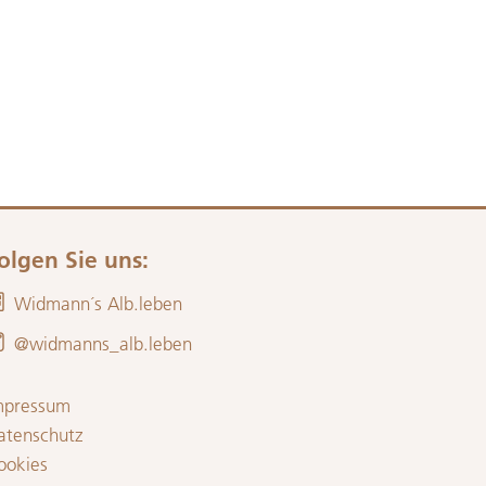
olgen Sie uns:
Widmann´s Alb.leben
@widmanns_alb.leben
mpressum
atenschutz
ookies