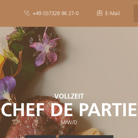
+49 (0)7328 96 27-0
E-Mail
VOLLZEIT
CHEF DE PARTIE
M/W/D